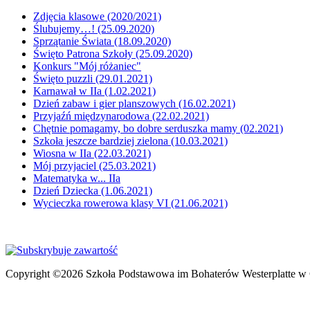
Zdjęcia klasowe (2020/2021)
Ślubujemy…! (25.09.2020)
Sprzątanie Świata (18.09.2020)
Święto Patrona Szkoły (25.09.2020)
Konkurs "Mój różaniec"
Święto puzzli (29.01.2021)
Karnawał w IIa (1.02.2021)
Dzień zabaw i gier planszowych (16.02.2021)
Przyjaźń międzynarodowa (22.02.2021)
Chętnie pomagamy, bo dobre serduszka mamy (02.2021)
Szkoła jeszcze bardziej zielona (10.03.2021)
Wiosna w IIa (22.03.2021)
Mój przyjaciel (25.03.2021)
Matematyka w... IIa
Dzień Dziecka (1.06.2021)
Wycieczka rowerowa klasy VI (21.06.2021)
Copyright ©2026 Szkoła Podstawowa im Bohaterów Westerplatte w 