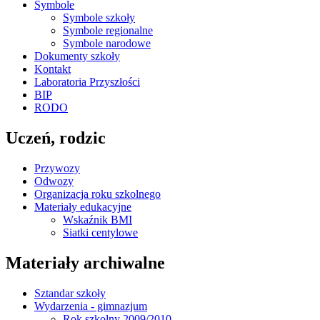
Symbole
Symbole szkoły
Symbole regionalne
Symbole narodowe
Dokumenty szkoły
Kontakt
Laboratoria Przyszłości
BIP
RODO
Uczeń, rodzic
Przywozy
Odwozy
Organizacja roku szkolnego
Materiały edukacyjne
Wskaźnik BMI
Siatki centylowe
Materiały archiwalne
Sztandar szkoły
Wydarzenia - gimnazjum
Rok szkolny 2009/2010