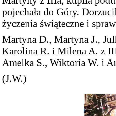
Martyny z IIIa, kupiła podu
pojechała do Góry. Dorzucil
życzenia świąteczne i spraw
Martyna D., Martyna J., Julk
Karolina R. i Milena A. z II
Amelka S., Wiktoria W. i An
(J.W.)