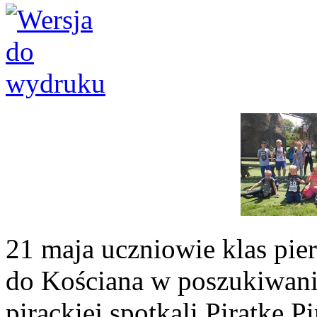
21 maja uczniowie klas pie
do Kościana w poszukiwani
pirackiej spotkali Piratkę P