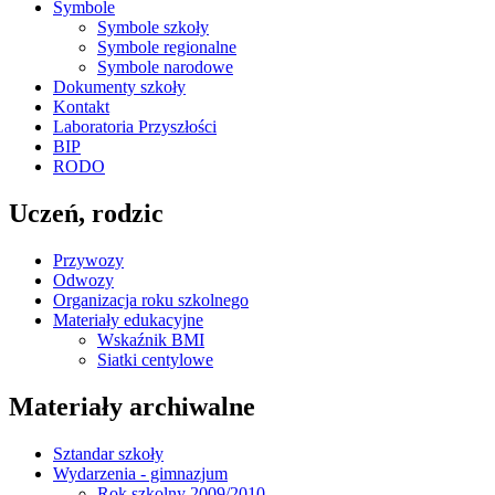
Symbole
Symbole szkoły
Symbole regionalne
Symbole narodowe
Dokumenty szkoły
Kontakt
Laboratoria Przyszłości
BIP
RODO
Uczeń, rodzic
Przywozy
Odwozy
Organizacja roku szkolnego
Materiały edukacyjne
Wskaźnik BMI
Siatki centylowe
Materiały archiwalne
Sztandar szkoły
Wydarzenia - gimnazjum
Rok szkolny 2009/2010