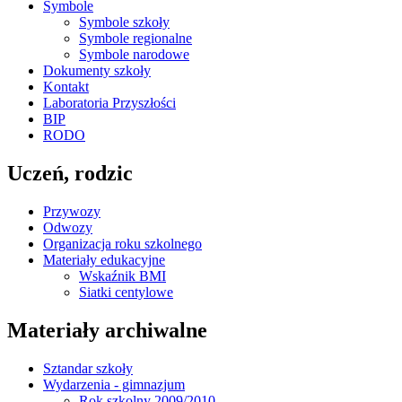
Symbole
Symbole szkoły
Symbole regionalne
Symbole narodowe
Dokumenty szkoły
Kontakt
Laboratoria Przyszłości
BIP
RODO
Uczeń, rodzic
Przywozy
Odwozy
Organizacja roku szkolnego
Materiały edukacyjne
Wskaźnik BMI
Siatki centylowe
Materiały archiwalne
Sztandar szkoły
Wydarzenia - gimnazjum
Rok szkolny 2009/2010