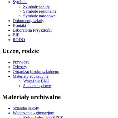
Symbole
Symbole szkoły
Symbole regionalne
Symbole narodowe
Dokumenty szkoły
Kontakt
Laboratoria Przyszłości
BIP
RODO
Uczeń, rodzic
Przywozy
Odwozy
Organizacja roku szkolnego
Materiały edukacyjne
Wskaźnik BMI
Siatki centylowe
Materiały archiwalne
Sztandar szkoły
Wydarzenia - gimnazjum
Rok szkolny 2009/2010