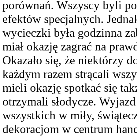
porównań. Wszyscy byli p
efektów specjalnych. Jedn
wycieczki była godzinna za
miał okazję zagrać na praw
Okazało się, że niektórzy do
każdym razem strącali wszy
mieli okazję spotkać się ta
otrzymali słodycze. Wyjaz
wszystkich w miły, świątec
dekoracjom w centrum han