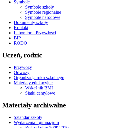
Symbole
Symbole szkoły
Symbole regionalne
Symbole narodowe
Dokumenty szkoły
Kontakt
Laboratoria Przyszłości
BIP
RODO
Uczeń, rodzic
Przywozy
Odwozy
Organizacja roku szkolnego
Materiały edukacyjne
Wskaźnik BMI
Siatki centylowe
Materiały archiwalne
Sztandar szkoły
Wydarzenia - gimnazjum
Rok szkolny 2009/2010