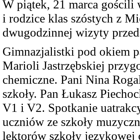
W piątek, 21 marca gościl
i rodzice klas szóstych z M
dwugodzinnej wizyty przed
Gimnazjalistki pod okiem 
Marioli Jastrzębskiej przyg
chemiczne. Pani Nina Roga
szkoły. Pan Łukasz Piechoc
V1 i V2. Spotkanie uatrakc
uczniów ze szkoły muzyczne
lektorów szkoły językowej 