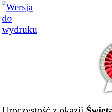
Uroczystość z okazji
Święt