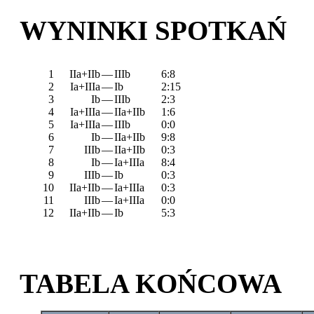
WYNINKI SPOTKAŃ
1
IIa+IIb
—
IIIb
6:8
2
Ia+IIIa
—
Ib
2:15
3
Ib
—
IIIb
2:3
4
Ia+IIIa
—
IIa+IIb
1:6
5
Ia+IIIa
—
IIIb
0:0
6
Ib
—
IIa+IIb
9:8
7
IIIb
—
IIa+IIb
0:3
8
Ib
—
Ia+IIIa
8:4
9
IIIb
—
Ib
0:3
10
IIa+IIb
—
Ia+IIIa
0:3
11
IIIb
—
Ia+IIIa
0:0
12
IIa+IIb
—
Ib
5:3
TABELA KOŃCOWA