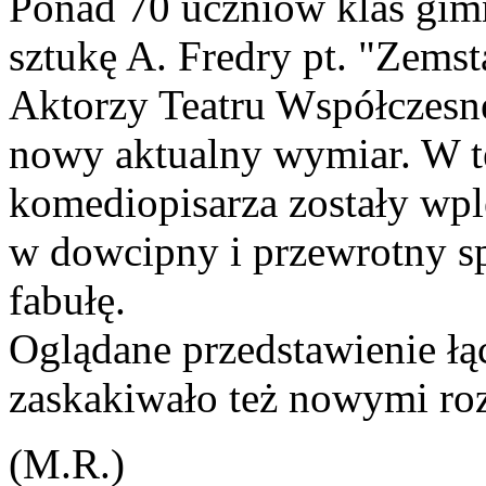
Ponad 70 uczniów klas gim
sztukę A. Fredry pt. "Zemst
Aktorzy Teatru Współczesn
nowy aktualny wymiar. W t
komediopisarza zostały wpl
w dowcipny i przewrotny 
fabułę.
Oglądane przedstawienie łąc
zaskakiwało też nowymi ro
(M.R.)