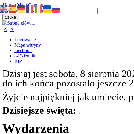
Skip to Main Content
Wyszukiwanie w witrynie:
-
+
A
A
Logowanie
Mapa witryny
facebook
e-Dziennik
BIP
Dzisiaj jest sobota, 8 sierpnia 2
do ich końca pozostało jeszcze 24
Żyjcie najpiękniej jak umiecie, 
Dzisiejsze święta:
.
Wydarzenia